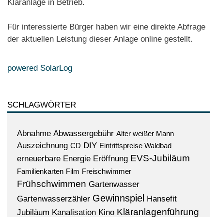
Kläranlage in Betrieb.
Für interessierte Bürger haben wir eine direkte Abfrage
der aktuellen Leistung dieser Anlage online gestellt.
powered SolarLog
SCHLAGWÖRTER
Abnahme
Abwassergebühr
Alter weißer Mann
Auszeichnung
DIY
CD
Eintrittspreise Waldbad
EVS-Jubiläum
erneuerbare Energie
Eröffnung
Familienkarten
Film
Freischwimmer
Frühschwimmen
Gartenwasser
Gewinnspiel
Gartenwasserzähler
Hansefit
Kläranlagenführung
Jubiläum
Kanalisation
Kino