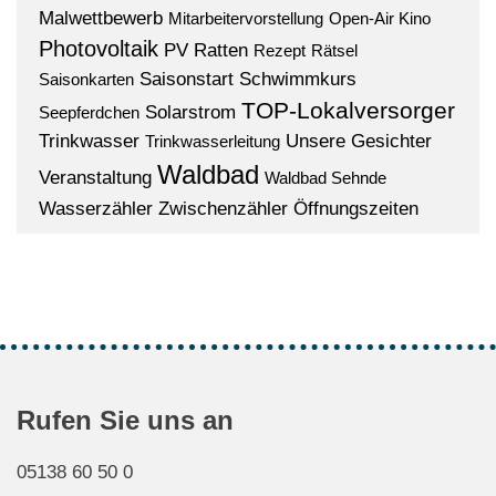
Malwettbewerb
Mitarbeitervorstellung
Open-Air Kino
Photovoltaik
PV
Ratten
Rezept
Rätsel
Saisonstart
Schwimmkurs
Saisonkarten
TOP-Lokalversorger
Solarstrom
Seepferdchen
Trinkwasser
Unsere Gesichter
Trinkwasserleitung
Waldbad
Veranstaltung
Waldbad Sehnde
Wasserzähler
Zwischenzähler
Öffnungszeiten
Rufen Sie uns an
05138 60 50 0